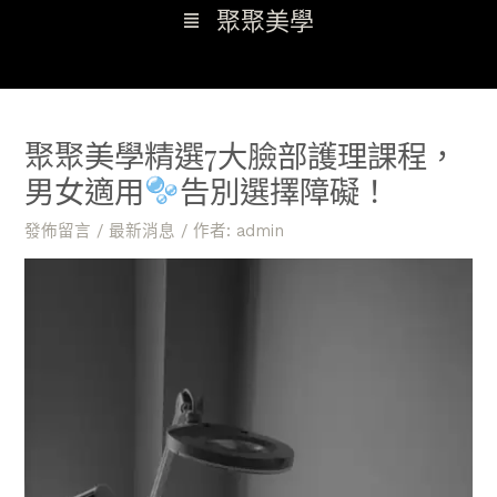
跳
Main
聚聚美學
至
Menu
主
Post
要
navigation
內
聚聚美學精選7大臉部護理課程，
容
男女適用
告別選擇障礙！
發佈留言
/
最新消息
/ 作者:
admin